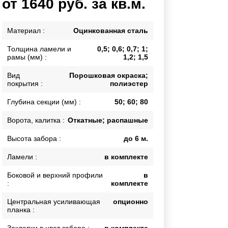
от 1640 руб. за кв.м.
Каркасы ворот
Калитки
Материал :
Оцинкованная сталь
Входные группы
Толщина ламели и
0,5; 0,6; 0,7; 1;
рамы (мм) :
1,2; 1,5
ВСЕ ДЛЯ ЗАБОРА
Вид
Порошковая окраска;
покрытия :
полиэстер
Панели для забора
Глубина секции (мм) :
50; 60; 80
Ворота, калитка :
Откатные; распашные
Высота забора :
до 6 м.
Ламели :
в комплекте
Боковой и верхний профили
в
:
комплекте
Центральная усиливающая
опционно
планка :