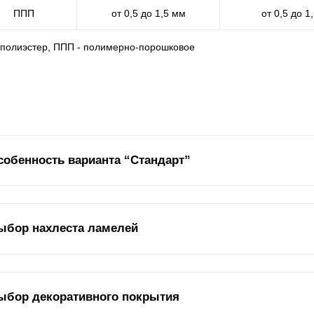
ППП
от 0,5 до 1,5 мм
от 0,5 до 1
- полиэстер, ППП - полимерно-порошковое
собенность варианта “Стандарт”
дель забора “Жалюзи “Стандарт” является базовой в нашем ассорт
ыбор нахлеста ламелей
новательность формы - отличительные черты данного варианта.
оме длины
ламелей
и глубины секций на внешний вид и функционал
ыбор декоративного покрытия
раметр как нахлест
ламелей
. В зависимости от их расположения от