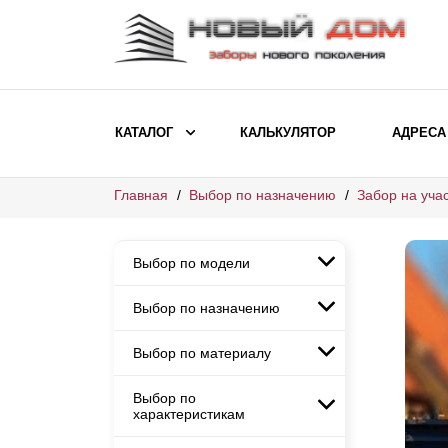
КАТАЛОГ
КАЛЬКУЛЯТОР
АДРЕСА
Главная
Выбор по назначению
Забор на учас
ВЫБОР ПО МОДЕЛИ
Заборы Ранчо
Выбор по модели
Заборы Хай-тек
Заборы Классика
Выбор по назначению
Заборы Ранчо
Заборы Жалюзи
Заборы Хай-тек
Выбор по материалу
Заборы и ограждения для
Заборы Классика
детских садов
ВЫБОР ПО НАЗНАЧЕНИЮ
Заборы Жалюзи
Выбор по
Заборы с кирпичными столбами
Заборы для дачи
характеристикам
Заборы и ограждения для детских
Заборы из евроштакетника
Элитные заборы для коттеджей
садов