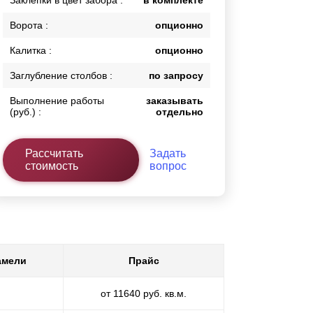
Заклепки в цвет забора :
в комплекте
Ворота :
опционно
Калитка :
опционно
Заглубление столбов :
по запросу
Выполнение работы
заказывать
(руб.) :
отдельно
Рассчитать
Задать
стоимость
вопрос
амели
Прайс
от 11640 руб. кв.м.