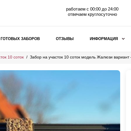
работаем с 00:00 до 24:00
отвечаем круглосуточно
 ГОТОВЫХ ЗАБОРОВ
ОТЗЫВЫ
ИНФОРМАЦИЯ
ток 10 соток
Забор на участок 10 соток модель Жалюзи вариант
ВЫБОР ПО МАТЕРИАЛУ
Заборы с кирпичными столбами
Заборы из евроштакетника
горизонтального
Металлические заборы для дачи
Забор жалюзи с кирпичными столбами
Металлические заборы
Металлические ограждения