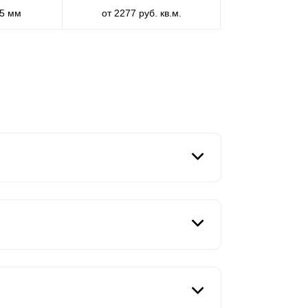
,5 мм
от 2277 руб. кв.м.
именте. Простота дизайна, лаконичность и
ьные качества забора влияет такой
носительно друг друга изменяется дизайн.