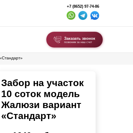
+7 (8652) 97-74-86
Заказать звонок
позвоним за наш счет
 «Стандарт»
ВЫБОР ПО ТИПУ
Модульные заборы и ограждения
Забор на участок
Комбинированные заборы
Секционные заборы
10 соток модель
Жалюзи вариант
ВОРОТА И КАЛИТКИ
«Стандарт»
Ворота откатные
Ворота распашные
Ворота складные гармошка