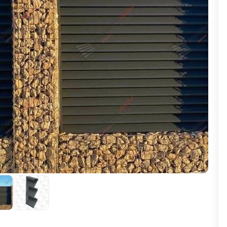
ВЫБОР ПО ХАРАКТЕРИСТИКАМ
Горизонтальные заборы
Высокие заборы
Красивые, дизайнерские заборы
ВЫБОР ПО СПОСОБУ МОНТАЖА
Заборы под ключ
Готовые заборы
Комплекты заборов-лего "сделай сам"
Быстровозводимые заборы