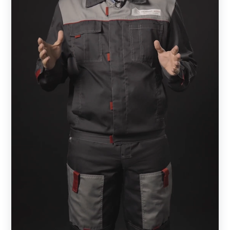
оригинальный дизайн, надежность, согласованность с
внешним обликом всего строения и простоту монтажа.
Из всех компонентов, которые имеются в распоряжении
архитекторов и строителей, заборы из металла
являются оптимальным вариантом ограждающих по
комбинации: надежности, долговечности, простоты
монтажа и бюджету.
Функции забора
Любой забор выполняет две функции:
защитную;
декоративную.
Сама защитная функция имеет разное назначение. Для
одного владельца важно не только, чтобы посторонние