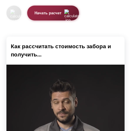
Основное назначение забора – это защита от
проникновения чужих людей и бродячих животных. Эта
Начать расчет
защита может осуществляться с помощью различных
компонентов:
Профнастила.
Как рассчитать стоимость забора и
Древесины.
получить...
Кирпича.
Железа.
Каждый вид забора имеет свои достоинства и
недостатки. Дизайнеры, работающие в области
создания ограждений, стараются максимально
подчеркнуть достоинства и свести к минимуму его
недостатки, разрабатывать проекты, которые полностью
учитывали бы пожелания заказчика, сочетали в себе