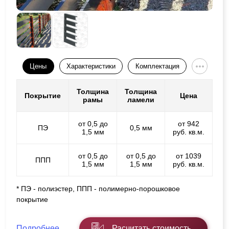
Цены
Характеристики
Комплектация
Толщина
Толщина
Покрытие
Цена
рамы
ламели
от 0,5 до
от 942
ПЭ
0,5 мм
1,5 мм
руб. кв.м.
от 0,5 до
от 0,5 до
от 1039
ППП
1,5 мм
1,5 мм
руб. кв.м.
* ПЭ - полиэстер, ППП - полимерно-порошковое
покрытие
Подробнее
Расчитать стоимость