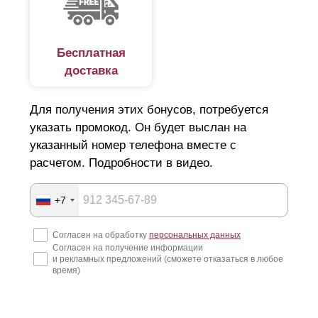
личная свобода, Это касается и групп людей, которые
организованы в семью, род, племя. Каждая такая группа
Бесплатная
старается обозначить свои территориальные границы
доставка
посредством ограждения – забора. Сначала роль
забора выполняли: ров, ров с водой, речка, гряда
Для получения этих бонусов, потребуется
камней, ряд деревьев. Потом появились стены из
указать промокод. Он будет выслан на
камня, ограждения из дерева, их называли плетнями,
указанный номер телефона вместе с
расчетом. Подробности в видео.
изгородями, тынами, частоколами. Несмотря на
простоту, забор постоянно совершенствуется. Сегодня
+7
существует великое множество различных видов и
типов ограждений, имеющих различные цели и
Согласен на обработку
персональных данных
Согласен на получение информации
назначение.
и рекламных предложений (сможете отказаться в любое
время)
Материал заборов