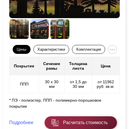
Цены
Характеристики
Комплектация
Сечение
Толщина
Покрытие
Цена
рамы
листа
30 х 30
от 1,5 до
от 11962
ППП
мм
30 мм
руб. кв.м.
* ПЭ - полиэстер, ППП - полимерно-порошковое
покрытие
Подробнее
Расчитать стоимость