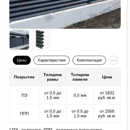
Цены
Характеристики
Комплектация
Толщина
Толщина
Покрытие
Цена
рамы
ламели
от 0,5 до
от 1832
ПЭ
0,5 мм
1,5 мм
руб. кв.м.
от 0,5 до
от 0,5 до
от 2568
ППП
1,5 мм
1,5 мм
руб. кв.м.
* ПЭ - полиэстер, ППП - полимерно-порошковое