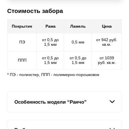
Стоимость забора
Покрытие
Рама
Ламель
Цена
от 0,5 до
от 942 руб.
ПЭ
0,5 мм
1,5 мм
кв.м.
от 0,5 до
от 0,5 до
от 1039
ППП
1,5 мм
1,5 мм
руб. кв.м.
* ПЭ - полиэстер, ППП - полимерно-порошковое
Особенность модели “Ранчо”
Модель «Ранчо» выполнена в стиле деревенского
забора из досок, но на деле забор изготовлен из