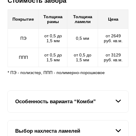
Стоимость забора
Толщина
Толщина
Покрытие
Цена
рамы
ламели
от 0,5 до
от 2649
ПЭ
0,5 мм
1,5 мм
руб. кв.м.
от 0,5 до
от 0,5 до
от 3129
ППП
1,5 мм
1,5 мм
руб. кв.м.
* ПЭ - полиэстер, ППП - полимерно-порошковое
Особенность варианта “Комби”
В каталоге наших заборов, можно подобрать модель
на любой вкус. Каждая разновидность по своему
Выбор нахлеста ламелей
уникальна и может удовлетворить именно ваш