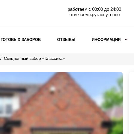
работаем с 00:00 до 24:00
отвечаем круглосуточно
 ГОТОВЫХ ЗАБОРОВ
ОТЗЫВЫ
ИНФОРМАЦИЯ
Секционный забор «Классика»
ВЫБОР ПО МАТЕРИАЛУ
Заборы с кирпичными столбами
Заборы из евроштакетника
горизонтального
Металлические заборы для дачи
Забор жалюзи с кирпичными столбами
Металлические заборы
Металлические ограждения