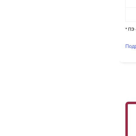
* ПЭ
Под