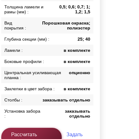
Толщина ламели и
0,5; 0,6; 0,7; 1;
Каркасы ворот
рамы (мм) :
1,2; 1,5
Калитки
Входные группы
Вид
Порошковая окраска;
покрытия :
полиэстер
Глубина секции (мм) :
25; 40
ВСЕ ДЛЯ ЗАБОРА
Ламели :
в комплекте
Панели для забора
Боковые профили :
в комплекте
Центральная усиливающая
опционно
планка :
Заклепки в цвет забора :
в комплекте
Столбы :
заказывать отдельно
Установка забора
заказывать
:
отдельно
Рассчитать
Задать