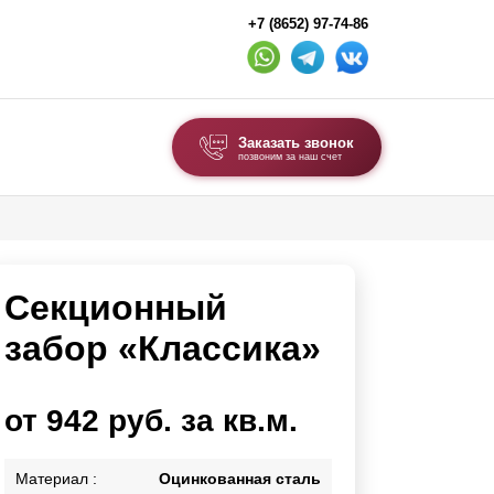
+7 (8652) 97-74-86
Заказать звонок
позвоним за наш счет
ВЫБОР ПО ТИПУ
Модульные заборы и ограждения
Секционный
Комбинированные заборы
Секционные заборы
забор «Классика»
ВОРОТА И КАЛИТКИ
от 942 руб. за кв.м.
Ворота откатные
Ворота распашные
Материал :
Оцинкованная сталь
Ворота складные гармошка