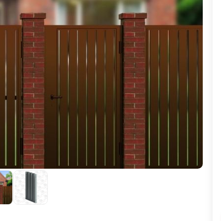
ВЫБОР ПО ХАРАКТЕРИСТИКАМ
Горизонтальные заборы
Высокие заборы
Красивые, дизайнерские заборы
ВЫБОР ПО СПОСОБУ МОНТАЖА
Заборы под ключ
Готовые заборы
Комплекты заборов-лего "сделай сам"
Быстровозводимые заборы