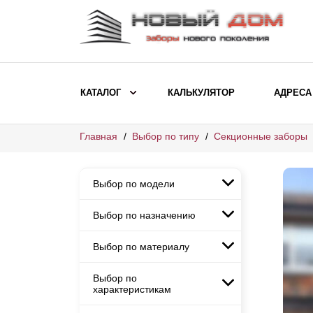
КАТАЛОГ
КАЛЬКУЛЯТОР
АДРЕСА
Главная
Выбор по типу
Секционные заборы
ВЫБОР ПО МОДЕЛИ
Заборы Ранчо
Выбор по модели
Заборы Хай-тек
Заборы Классика
Выбор по назначению
Заборы Ранчо
Заборы Жалюзи
Заборы Хай-тек
Выбор по материалу
Заборы и ограждения для
Заборы Классика
детских садов
ВЫБОР ПО НАЗНАЧЕНИЮ
Заборы Жалюзи
Выбор по
Заборы с кирпичными столбами
Заборы для дачи
характеристикам
Заборы и ограждения для детских
Заборы из евроштакетника
Элитные заборы для коттеджей
садов