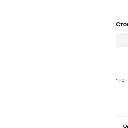
Сто
* ПЭ 
О