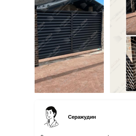
Серажудин