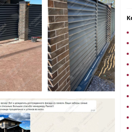
ВЫБОР ПО ХАРАКТЕРИСТИКАМ
Горизонтальные заборы
К
Высокие заборы
Красивые, дизайнерские заборы
ВЫБОР ПО СПОСОБУ МОНТАЖА
Заборы под ключ
Готовые заборы
Комплекты заборов-лего "сделай сам"
Быстровозводимые заборы