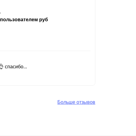
ь
 пользователем руб
 спасибо...
Добрый день
Читать вес
Больше отзывов