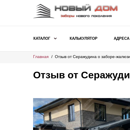
КАТАЛОГ
КАЛЬКУЛЯТОР
АДРЕСА
Главная
Отзыв от Серажудина о заборе-жалюз
ВЫБОР ПО МОДЕЛИ
Заборы Ранчо
Отзыв от Серажуди
Заборы Хай-тек
Заборы Классика
Заборы Жалюзи
ВЫБОР ПО НАЗНАЧЕНИЮ
Заборы и ограждения для детских
садов