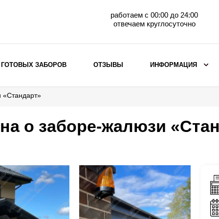
работаем с 00:00 до 24:00
отвечаем круглосуточно
 ГОТОВЫХ ЗАБОРОВ
ОТЗЫВЫ
ИНФОРМАЦИЯ
и «Стандарт»
ВЫБОР ПО МАТЕРИАЛУ
Заборы с кирпичными столбами
на о заборе-жалюзи «Ста
Заборы из евроштакетника
горизонтального
Металлические заборы для дачи
Забор жалюзи с кирпичными столбами
Металлические заборы
Металлические ограждения