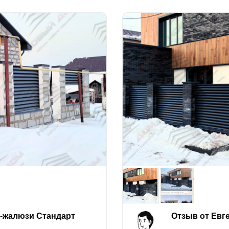
е-жалюзи Стандарт
Отзыв от Евг