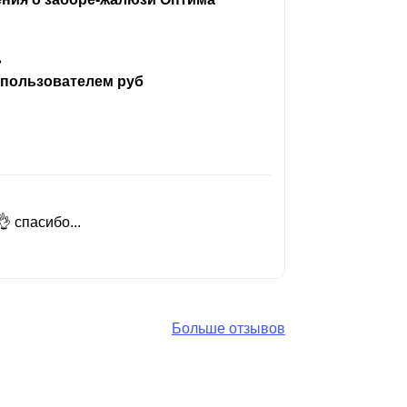
ь
 пользователем руб
 спасибо...
Добрый день
Читать вес
Больше отзывов