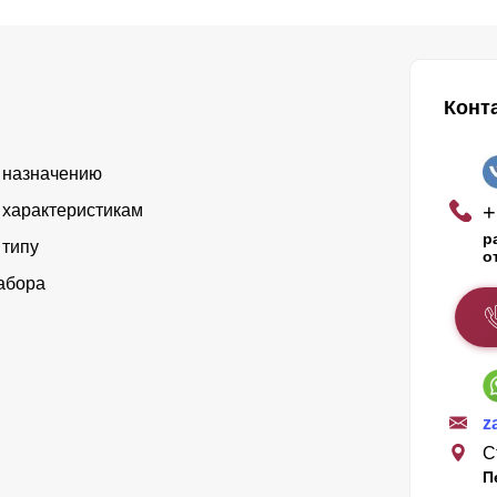
Конт
 назначению
+
 характеристикам
р
 типу
о
абора
z
С
П