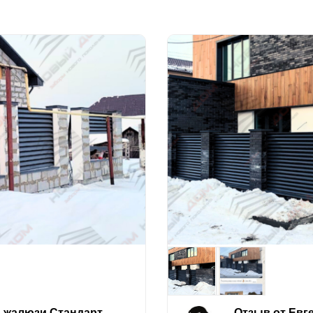
е-жалюзи Стандарт
Отзыв от Евг