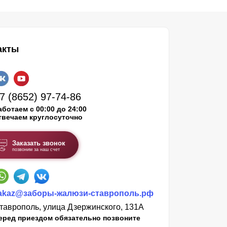
акты
7 (8652) 97-74-86
аботаем с 00:00 до 24:00
твечаем круглосуточно
Заказать звонок
позвоним за наш счет
akaz@заборы-жалюзи-ставрополь.рф
таврополь, улица Дзержинского, 131А
еред приездом обязательно позвоните