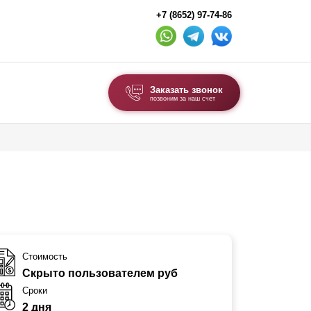
+7 (8652) 97-74-86
Заказать звонок
позвоним за наш счет
ВЫБОР ПО ТИПУ
Модульные заборы и ограждения
Комбинированные заборы
Секционные заборы
ВОРОТА И КАЛИТКИ
Стоимость
Скрыто пользователем руб
Ворота откатные
Сроки
Ворота распашные
2 дня
Ворота складные гармошка