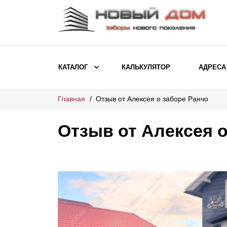
КАТАЛОГ
КАЛЬКУЛЯТОР
АДРЕСА
Главная
Отзыв от Алексея о заборе Ранчо
ВЫБОР ПО МОДЕЛИ
Заборы Ранчо
Отзыв от Алексея 
Заборы Хай-тек
Заборы Классика
Заборы Жалюзи
ВЫБОР ПО НАЗНАЧЕНИЮ
Заборы и ограждения для детских
садов