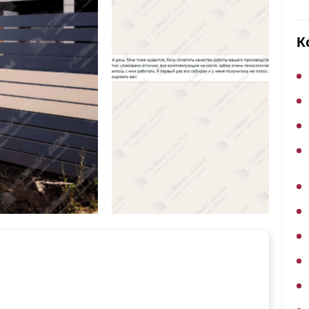
ВЫБОР ПО ХАРАКТЕРИСТИКАМ
Горизонтальные заборы
К
Высокие заборы
Красивые, дизайнерские заборы
ВЫБОР ПО СПОСОБУ МОНТАЖА
Заборы под ключ
Готовые заборы
Комплекты заборов-лего "сделай сам"
Быстровозводимые заборы