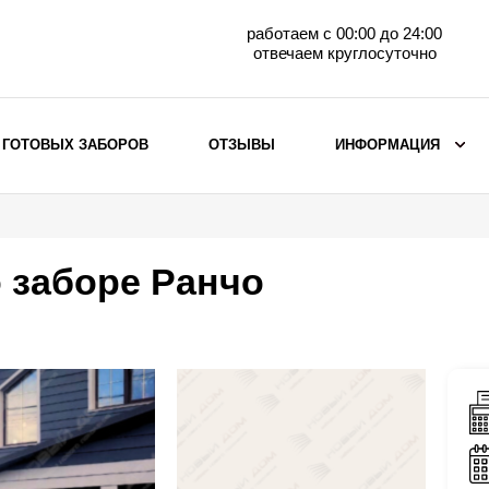
работаем с 00:00 до 24:00
отвечаем круглосуточно
 ГОТОВЫХ ЗАБОРОВ
ОТЗЫВЫ
ИНФОРМАЦИЯ
ВЫБОР ПО МАТЕРИАЛУ
Заборы с кирпичными столбами
о заборе Ранчо
Заборы из евроштакетника
горизонтального
Металлические заборы для дачи
Забор жалюзи с кирпичными столбами
Металлические заборы
Металлические ограждения