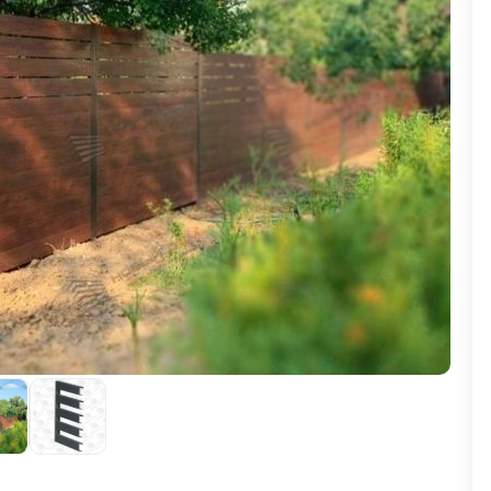
ВЫБОР ПО ХАРАКТЕРИСТИКАМ
Горизонтальные заборы
Высокие заборы
Красивые, дизайнерские заборы
ВЫБОР ПО СПОСОБУ МОНТАЖА
Заборы под ключ
Готовые заборы
Комплекты заборов-лего "сделай сам"
Быстровозводимые заборы