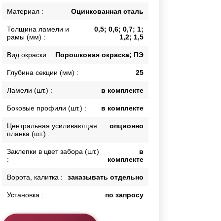
Каркасы ворот
Материал :
Оцинкованная сталь
Калитки
Толщина ламели и
0,5; 0,6; 0,7; 1;
Входные группы
рамы (мм) :
1,2; 1,5
Вид окраски :
Порошковая окраска; ПЭ
ВСЕ ДЛЯ ЗАБОРА
Глубина секции (мм) :
25
Панели для забора
Ламели (шт.) :
в комплекте
Боковые профили (шт.) :
в комплекте
Центральная усиливающая
опционно
планка (шт.) :
Заклепки в цвет забора (шт.)
в
:
комплекте
Ворота, калитка :
заказывать отдельно
Установка :
по запросу