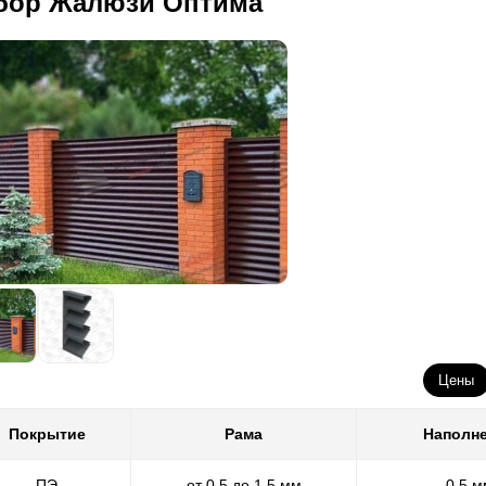
бор Жалюзи Оптима
нам еще листами, мы вынуждены обеспечить сохранность материала
оизводства. В результате мы лишаемся возможности применять не
язанные с конструкцией забора и его возведением. Причина - они
жет серьезно повредить покрытие. Но не стоит думать, что заборы
чество или срок службы. Спешим заверить, что в плане этих показа
раждение, выполненное на привычном для нас высоком уровне. Про
к что, если он представляет для вас исключительную важность (на
часовому расчету), то данный вариант покрытия вам не подойдет, и
лимерно-порошковым покрытием. Еще один существенный минус п
полиэстера
- малое количество возможных расцветок. Конечно,
ета листовой стали, то найдете немало вариантов, но с оговорками
али толщиной 0,5 мм. Но что делать в том случае, если требуется
ли в 0,7 мм, 1 мм, 1,2 мм, 1,5 мм. Большая толщина стали огранич
риантов, да и предоставленные цвета редко устраивают заказчиков.
рошковое покрытие”. Порошковую покраску (именно так полимерно
дитории) мы выполняем в
нахих
стерских. Один из основных плюсов самостоятельной покраски - в
оцесс. Это позволяет нам следить за качеством покраски, выявлять
еимуществом порошковой окраски является окрашивание уже готов
е наши разработки и делать возведение забора более быстрым и п
вершения покраски готовое ограждение едет к заказчику. Износосто
Цены
ее копилку, ведь на ней не образуются сколы и царапины, она не 
здействию огня. Эти
показтели
являются определяющими при
Покрытие
Рама
Наполн
я окрашивания автомобилей и деталей, подверженных серьезным 
лимерно-порошкового покрытия заключается в широком выборе рас
полиэстере
ПЭ
от 0,5 до 1,5 мм
0,5 м