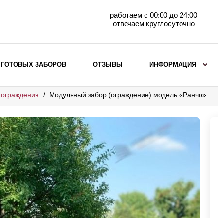
работаем с 00:00 до 24:00
отвечаем круглосуточно
 ГОТОВЫХ ЗАБОРОВ
ОТЗЫВЫ
ИНФОРМАЦИЯ
 ограждения
Модульный забор (ограждение) модель «Ранчо»
ВЫБОР ПО МАТЕРИАЛУ
Заборы с кирпичными столбами
Заборы из евроштакетника
горизонтального
Металлические заборы для дачи
Забор жалюзи с кирпичными столбами
Металлические заборы
Металлические ограждения