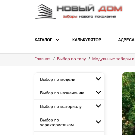
КАТАЛОГ
КАЛЬКУЛЯТОР
АДРЕСА
Главная
Выбор по типу
Модульные заборы и
ВЫБОР ПО МОДЕЛИ
Заборы Ранчо
Выбор по модели
Заборы Хай-тек
Заборы Классика
Выбор по назначению
Заборы Ранчо
Заборы Жалюзи
Заборы Хай-тек
Выбор по материалу
Заборы и ограждения для
Заборы Классика
детских садов
ВЫБОР ПО НАЗНАЧЕНИЮ
Заборы Жалюзи
Выбор по
Заборы с кирпичными столбами
Заборы для дачи
характеристикам
Заборы и ограждения для детских
Заборы из евроштакетника
Элитные заборы для коттеджей
садов