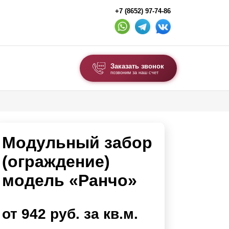
+7 (8652) 97-74-86
Заказать звонок
позвоним за наш счет
ВЫБОР ПО ТИПУ
Модульные заборы и ограждения
Модульный забор
Комбинированные заборы
Секционные заборы
(ограждение)
модель «Ранчо»
ВОРОТА И КАЛИТКИ
Ворота откатные
от 942 руб. за кв.м.
Ворота распашные
Ворота складные гармошка