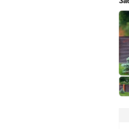
За
к 
пр
св
мо
ка
ог
та
по 
по
цв
ст
ста
ва
по
ау
ма
пр
пр
вс
за
в 
во
дл
по