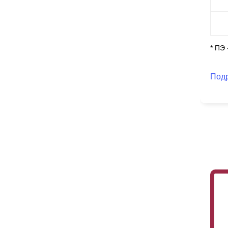
, 
за
* ПЭ
Под