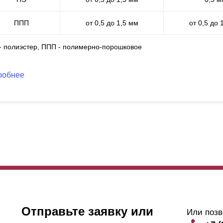
фактур. Любой цвет из спектра RAL - к вашим услугам, а количеств
бор поистине неповторимым. И без привязки к толщине.
ППП
от 0,5 до 1,5 мм
от 0,5 до 
 - полиэстер, ППП - полимерно-порошковое
робнее
Отправьте заявку или
Или позв