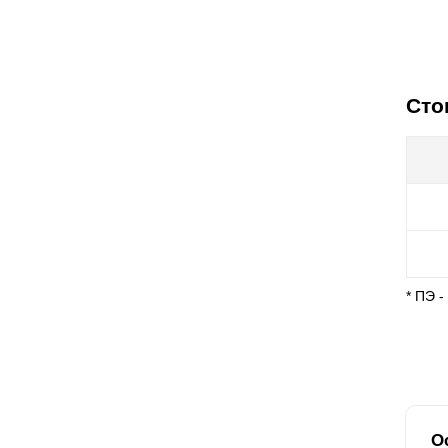
Сто
* ПЭ 
О