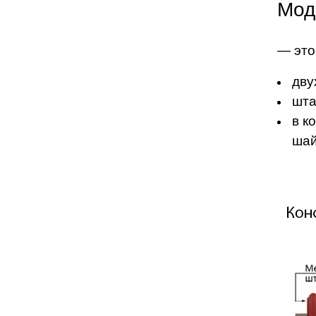
Мод
— это
дву
шта
в к
шай