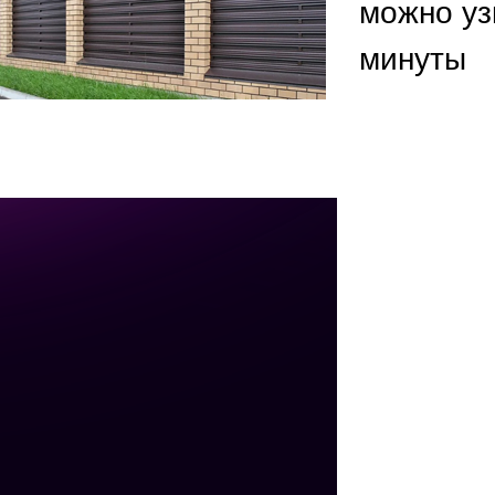
ВЫБОР ПО ХАРАКТЕРИСТИКАМ
можно уз
минуты
Горизонтальные заборы
Высокие заборы
Красивые, дизайнерские заборы
ВЫБОР ПО СПОСОБУ МОНТАЖА
Заборы под ключ
Готовые заборы
Комплекты заборов-лего "сделай сам"
Быстровозводимые заборы