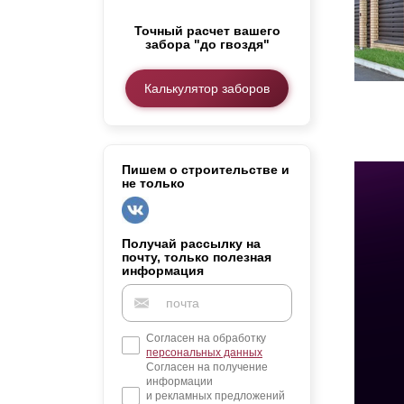
Заборы для дачи
Точный расчет вашего
Элитные заборы для коттеджей
забора "до гвоздя"
Заборы и ограждения для школ
Забор на участок 10 соток
Калькулятор заборов
Заборы и ограждения для дома
Пишем о строительстве и
не только
Получай рассылку на
почту, только полезная
информация
Согласен на обработку
персональных данных
Согласен на получение
информации
и рекламных предложений