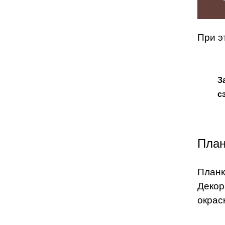
При э
З
с
План
Планк
Декор
окрас