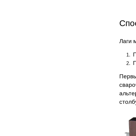
Спо
Лаги 
Первы
сваро
альте
столбу