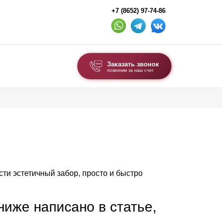
+7 (8652) 97-74-86
Заказать звонок
позвоним за наш счет
ВЫБОР ПО ТИПУ
Модульные заборы и ограждения
Комбинированные заборы
Секционные заборы
ести эстетичный забор, просто и быстро
ВОРОТА И КАЛИТКИ
Ворота откатные
 ниже написано в статье,
Ворота распашные
Ворота складные гармошка