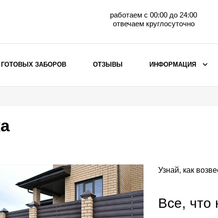
работаем с 00:00 до 24:00
отвечаем круглосуточно
 ГОТОВЫХ ЗАБОРОВ
ОТЗЫВЫ
ИНФОРМАЦИЯ
ВЫБОР ПО МАТЕРИАЛУ
Заборы с кирпичными столбами
ка
Заборы из евроштакетника
горизонтального
Металлические заборы для дачи
Забор жалюзи с кирпичными столбами
Узнай, как возв
Металлические заборы
Металлические ограждения
Все, что