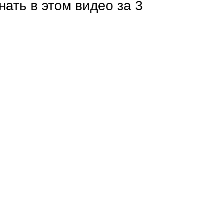
нать в этом видео за 3
Каркасы ворот
Калитки
Входные группы
ВСЕ ДЛЯ ЗАБОРА
Панели для забора